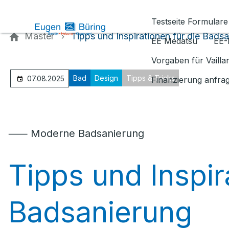
Kontaktieren Sie uns
Testseite Formulare
Master
Tipps und Inspirationen für die Bads
EE Medatsu
EE-
Vorgaben für Vaill
Bad
Design
Tipps & Tricks
07.08.2025
Finanzierung anfra
⸺ Moderne Badsanierung
Tipps und Inspir
Badsanierung