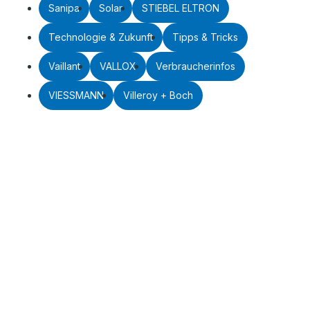
Sanipa
Solar
STIEBEL ELTRON
Technologie & Zukunft
Tipps & Tricks
Vaillant
VALLOX
Verbraucherinfos
VIESSMANN
Villeroy + Boch