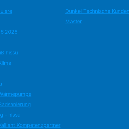
ulare
Dunkel Technische Kunde
Master
.6.2026
ß hissu
Klima
u
 Wärmepumpe
Badsanierung
g - hissu
Vaillant Kompetenzpartner