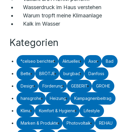
Wasserdruck im Haus verstehen
Warum tropft meine Klimaanlage
Kalk im Wasser
Kategorien
°celseo berichtet
Aktuelles
Axor
Bad
Bette
BRÖTJE
burgbad
Danfoss
Design
Förderung
GEBERIT
GROHE
hansgrohe
Heizung
Kampagnenbeitrag
Klima
Komfort & Hygiene
Lifestyle
Marken & Produkte
Photovoltaik
REHAU