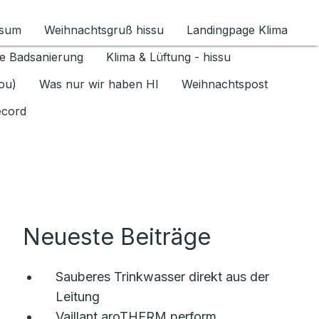
ssum
Weihnachtsgruß hissu
Landingpage Klima
ür Datenschutz 1.6.2026 umschalten
e Badsanierung
Klima & Lüftung - hissu
jou)
Was nur wir haben HI
Weihnachtspost
ecord
Neueste Beiträge
Sauberes Trinkwasser direkt aus der
Leitung
Vaillant aroTHERM perform