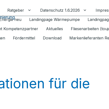
Ratgeber
Datenschutz 1.6.2026
Impre
Untermenü für Ratgeber umschalten
Untermenü f
anierung
Energie neu
Landingpage Wärmepumpe
Landingpag
ant Kompetenzpartner
Aktuelles
Fliesenarbeiten (tou
gen
Fördermittel
Download
Markenlieferanten R
ationen für die