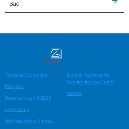
Bad
Testseite Formulare
Dunkel Technische
Kundendienste GmbH
Ratgeber
Master
Datenschutz 1.6.2026
Impressum
Weihnachtsgruß hissu