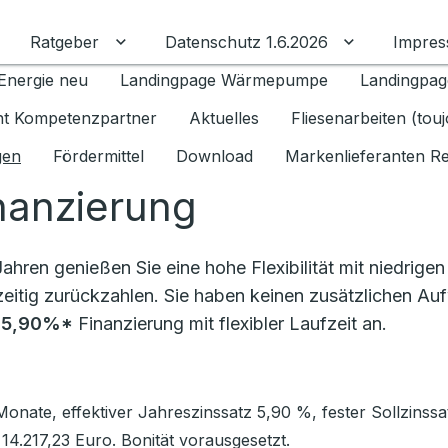
Ratgeber
Datenschutz 1.6.2026
Impre
Untermenü für Ratgeber umschalten
Untermenü f
Energie neu
Landingpage Wärmepumpe
Landingpag
ant Kompetenzpartner
Aktuelles
Fliesenarbeiten (tou
gen
Fördermittel
Download
Markenlieferanten R
nanzierung
ahren genießen Sie eine hohe Flexibilität mit niedrigen
eitig zurückzahlen. Sie haben keinen zusätzlichen Aufw
e
5,90%*
Finanzierung mit flexibler Laufzeit an.
Monate, effektiver Jahreszinssatz 5,90 %, fester Sollzinssa
4.217,23 Euro. Bonität vorausgesetzt.