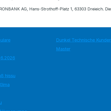
ONBANK AG, Hans-Strothoff-Platz 1, 63303 Dreieich. Die A
ulare
Dunkel Technische Kunde
Master
.6.2026
ß hissu
Klima
u