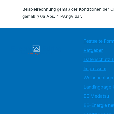
Beispielrechnung gemäß der Konditionen der CR
gemäß § 6a Abs. 4 PAngV dar.
Testseite Form
Ratgeber
Datenschutz 1
Impressum
Weihnachtsgru
Landingpage 
EE Medatsu
EE-Energie ne