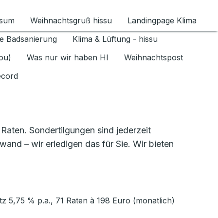
ssum
Weihnachtsgruß hissu
Landingpage Klima
ür Datenschutz 1.6.2026 umschalten
e Badsanierung
Klima & Lüftung - hissu
jou)
Was nur wir haben HI
Weihnachtspost
ecord
 Raten. Sondertilgungen sind jederzeit
and – wir erledigen das für Sie. Wir bieten
tz 5,75 % p.a., 71 Raten à 198 Euro (monatlich)