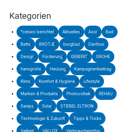
Kategorien
°celseo berichtet
Aktuelles
Axor
Bad
Bette
BRÖTJE
burgbad
Danfoss
Design
Förderung
GEBERIT
GROHE
hansgrohe
Heizung
Kampagnenbeitrag
Klima
Komfort & Hygiene
Lifestyle
Marken & Produkte
Photovoltaik
REHAU
Sanipa
Solar
STIEBEL ELTRON
Technologie & Zukunft
Tipps & Tricks
Vaillant
VALLOX
Verbraucherinfos