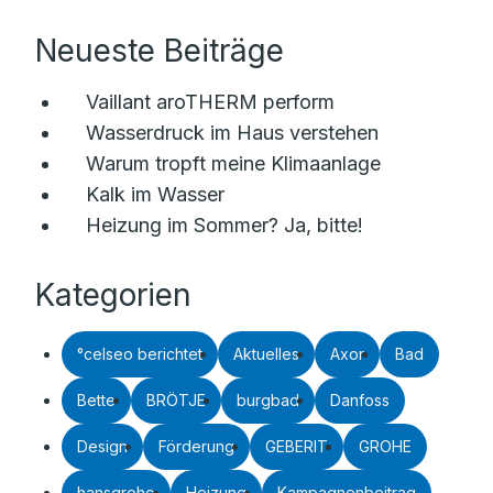
Neueste Beiträge
Vaillant aroTHERM perform
Wasserdruck im Haus verstehen
Warum tropft meine Klimaanlage
Kalk im Wasser
Heizung im Sommer? Ja, bitte!
Kategorien
°celseo berichtet
Aktuelles
Axor
Bad
Bette
BRÖTJE
burgbad
Danfoss
Design
Förderung
GEBERIT
GROHE
hansgrohe
Heizung
Kampagnenbeitrag