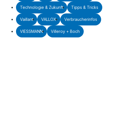
Technologie & Zukunft
Tipps & Tricks
Vaillant
VALLOX
Verbraucherinfos
VIESSMANN
Villeroy + Boch