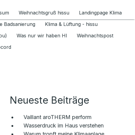
ssum
Weihnachtsgruß hissu
Landingpage Klima
ür Datenschutz 1.6.2026 umschalten
e Badsanierung
Klima & Lüftung - hissu
jou)
Was nur wir haben HI
Weihnachtspost
ecord
Neueste Beiträge
Vaillant aroTHERM perform
Wasserdruck im Haus verstehen
Warum tropft meine Klimaanlage