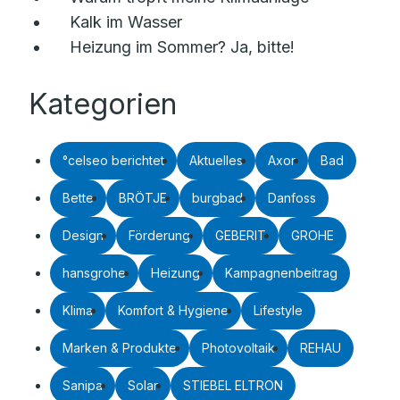
Kalk im Wasser
Heizung im Sommer? Ja, bitte!
Kategorien
°celseo berichtet
Aktuelles
Axor
Bad
Bette
BRÖTJE
burgbad
Danfoss
Design
Förderung
GEBERIT
GROHE
hansgrohe
Heizung
Kampagnenbeitrag
Klima
Komfort & Hygiene
Lifestyle
Marken & Produkte
Photovoltaik
REHAU
Sanipa
Solar
STIEBEL ELTRON