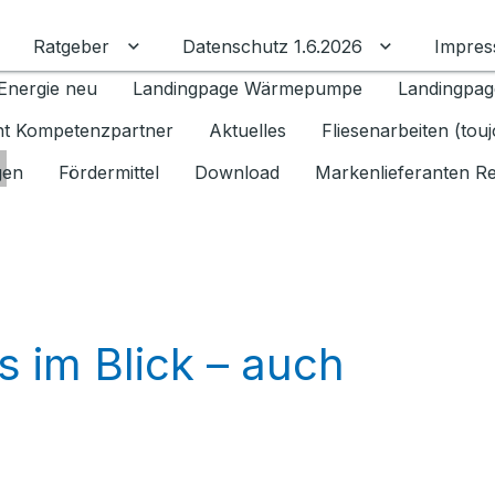
Ratgeber
Datenschutz 1.6.2026
Impre
Untermenü für Ratgeber umschalten
Untermenü f
Energie neu
Landingpage Wärmepumpe
Landingpag
ant Kompetenzpartner
Aktuelles
Fliesenarbeiten (tou
gen
Fördermittel
Download
Markenlieferanten R
s im Blick – auch