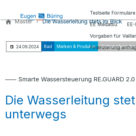
Kontaktieren Sie uns
Testseite Formulare
Master
Die Wasserleitung stets im Blick
EE Medatsu
EE-
Vorgaben für Vaill
Bad
Marken & Produkte
Verbraucherinfos
24.09.2024
Finanzierung anfra
⸺ Smarte Wassersteuerung RE.GUARD 2.0
Die Wasserleitung stet
unterwegs