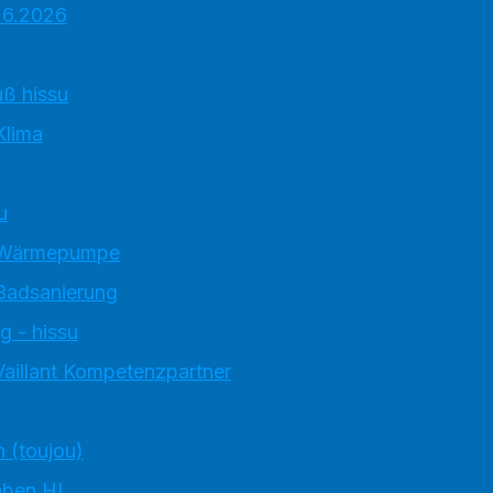
.6.2026
ß hissu
Klima
u
 Wärmepumpe
Badsanierung
g - hissu
Vaillant Kompetenzpartner
n (toujou)
aben HI