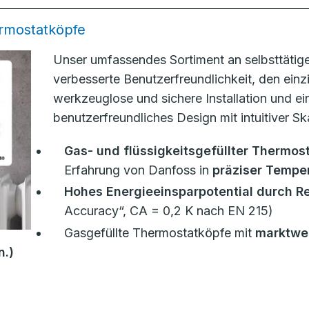
ermostatköpfe
Unser umfassendes Sortiment an selbsttätig
verbesserte Benutzerfreundlichkeit, den ein
werkzeuglose und sichere Installation und e
benutzerfreundliches Design mit intuitiver 
Gas- und flüssigkeitsgefüllter Thermos
Erfahrung von Danfoss in
präziser Tempe
Hohes Energieeinsparpotential durch R
Accuracy“, CA = 0,2 K nach EN 215)
Gasgefüllte Thermostatköpfe mit
marktwei
n.)