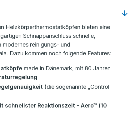
en Heizkörperthermostatköpfen bieten eine
zigartigen Schnappanschluss schnelle,
in modernes reinigungs- und
Skala. Dazu kommen noch folgende Features:
tatköpfe
made in Dänemark, mit 80 Jahren
raturregelung
egelgenauigkeit
(die sogenannte „Control
t schnellster Reaktionszeit
- Aero™ (10