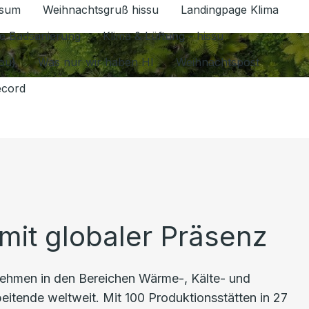
ssum
Weihnachtsgruß hissu
Landingpage Klima
ür Datenschutz 1.6.2026 umschalten
e Badsanierung
Klima & Lüftung - hissu
jou)
Was nur wir haben HI
Weihnachtspost
ecord
mit globaler Präsenz
nehmen in den Bereichen Wärme-, Kälte- und
beitende weltweit. Mit 100 Produktionsstätten in 27