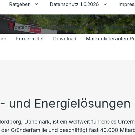
Ratgeber
Datenschutz 1.6.2026
Impre
Untermenü für Ratgeber umschalten
Untermenü f
Energie neu
Landingpage Wärmepumpe
Landingpag
ant Kompetenzpartner
Aktuelles
Fliesenarbeiten (tou
gen
Fördermittel
Download
Markenlieferanten R
- und Energielösungen 
Nordborg, Dänemark, ist ein weltweit führendes Unter
z der Gründerfamilie und beschäftigt fast 40.000 Mitar