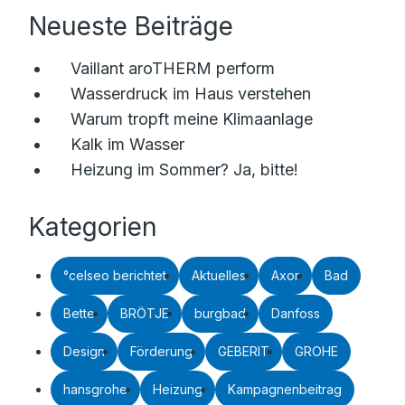
Neueste Beiträge
Vaillant aroTHERM perform
Wasserdruck im Haus verstehen
Warum tropft meine Klimaanlage
Kalk im Wasser
Heizung im Sommer? Ja, bitte!
Kategorien
°celseo berichtet
Aktuelles
Axor
Bad
Bette
BRÖTJE
burgbad
Danfoss
Design
Förderung
GEBERIT
GROHE
hansgrohe
Heizung
Kampagnenbeitrag