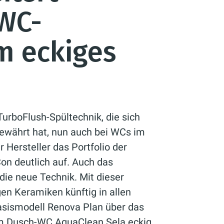
WC-
m eckiges
TurboFlush-Spültechnik, die sich
ewährt hat, nun auch bei WCs im
 Hersteller das Portfolio der
on deutlich auf. Auch das
die neue Technik. Mit dieser
gen Keramiken künftig in allen
sismodell Renova Plan über das
zum Dusch-WC AquaClean Sela eckig.