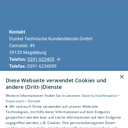
Kontakt
Dunkel Technische Kundendienste GmbH
Carnotstr. 49
39120 Magdeburg
Telefon:
0391 623405
Telefax:
0391 6234099
info@dunkel-hls.de
×
Diese Webseite verwendet Cookies und
andere (Dritt-)Dienste
Unternehmen
AGB
Weitere Informationen finden Sie in unseren:
Datenschutzhinweise •
Datenschutz
Impressum •
Kontakt
Wir und auch Dritte verwenden auf unserer Webseite
Impressum
Technologien, mit Hilfe derer Informationen auf dem Endgerät
Barrierefreiheitserklärung
gespeichert werden bzw. auf solche Informationen auf dem Endgerät
zugegriffen werden, z.B. Cookies. Ihre personenbezogenen Daten