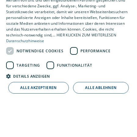
werden von uns und den eingebundenen Partnern gespeichert und
Leistungen
für verschiedene Zwecke, ggf. Analyse-, Marketing- und
Privatkunden
Statistikzwecke verarbeitet, damit wir unseren Webseitenbesuchern
Gewerbekunden
personalisierte Anzeigen oder Inhalte bereitstellen, Funktionen für
soziale Medien anbieten und Informationen über deren Interessen
Karriere
und das Nutzerverhalten erhalten können. Cookies, die nicht
Unternehmen
technisch-notwendig sind,... HIER KLICKEN ZUM WEITERLESEN
Datenschutzhinweise
Standorte
NOTWENDIGE COOKIES
PERFORMANCE
Magdeburg
TARGETING
FUNKTIONALITÄT
DETAILS ANZEIGEN
ALLE AKZEPTIEREN
ALLE ABLEHNEN