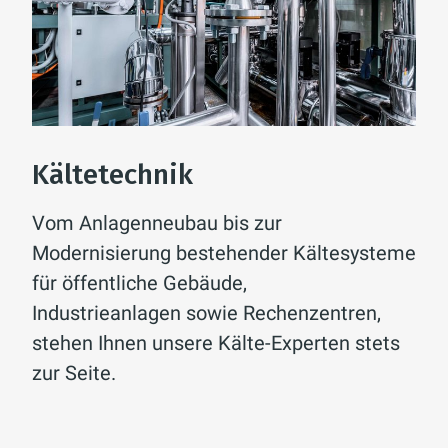
Wärme und Wasser. Zusätzlich bieten
wir Berichtswesen,
Störmeldemanagement und
Benchmarking. Kunden aus öffentlicher
Verwaltung, Gesundheitswesen und
Industrie vertrauen bereits auf unser
Kältetechnik
IBS(r)-Leitsystem zur zuverlässigen
Betriebsführung und Überwachung
Vom Anlagenneubau bis zur
ihrer Gebäudetechnik, um unnötige
Modernisierung bestehender Kältesysteme
Kosten durch Störungen zu vermeiden.
für öffentliche Gebäude,
Industrieanlagen sowie Rechenzentren,
stehen Ihnen unsere Kälte-Experten stets
zur Seite.