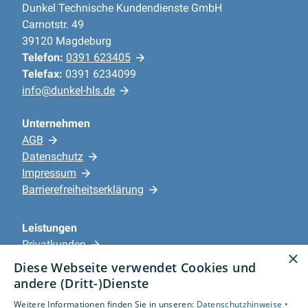
Dunkel Technische Kundendienste GmbH
Carnotstr. 49
39120 Magdeburg
Telefon:
0391 623405
Telefax:
0391 6234099
info@dunkel-hls.de
Unternehmen
AGB
Datenschutz
Impressum
Barrierefreiheitserklärung
Leistungen
Privatkunden
×
Gewerbekunden
Diese Webseite verwendet Cookies und
Karriere
andere (Dritt-)Dienste
Unternehmen
Weitere Informationen finden Sie in unseren:
Datenschutzhinweise •