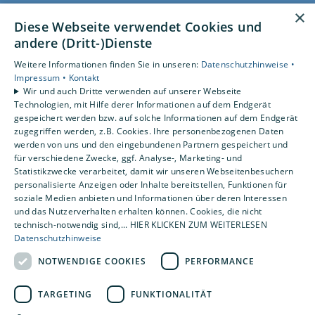
AGB
×
Diese Webseite verwendet Cookies und
Datenschutz
andere (Dritt-)Dienste
Impressum
Barrierefreiheitserklärung
Weitere Informationen finden Sie in unseren:
Datenschutzhinweise •
Impressum •
Kontakt
Wir und auch Dritte verwenden auf unserer Webseite
Leistungen
Technologien, mit Hilfe derer Informationen auf dem Endgerät
Privatkunden
gespeichert werden bzw. auf solche Informationen auf dem Endgerät
zugegriffen werden, z.B. Cookies. Ihre personenbezogenen Daten
Gewerbekunden
werden von uns und den eingebundenen Partnern gespeichert und
Karriere
für verschiedene Zwecke, ggf. Analyse-, Marketing- und
Unternehmen
Statistikzwecke verarbeitet, damit wir unseren Webseitenbesuchern
personalisierte Anzeigen oder Inhalte bereitstellen, Funktionen für
soziale Medien anbieten und Informationen über deren Interessen
Standorte
und das Nutzerverhalten erhalten können. Cookies, die nicht
Magdeburg
technisch-notwendig sind,... HIER KLICKEN ZUM WEITERLESEN
Datenschutzhinweise
NOTWENDIGE COOKIES
PERFORMANCE
TARGETING
FUNKTIONALITÄT