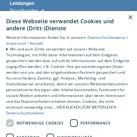
Leistungen
Privatkunden
×
Gewerbekunden
Diese Webseite verwendet Cookies und
Karriere
andere (Dritt-)Dienste
Unternehmen
Weitere Informationen finden Sie in unseren:
Datenschutzhinweise •
Impressum •
Kontakt
Standorte
Wir und auch Dritte verwenden auf unserer Webseite
Magdeburg
Technologien, mit Hilfe derer Informationen auf dem Endgerät
gespeichert werden bzw. auf solche Informationen auf dem Endgerät
zugegriffen werden, z.B. Cookies. Ihre personenbezogenen Daten
werden von uns und den eingebundenen Partnern gespeichert und
für verschiedene Zwecke, ggf. Analyse-, Marketing- und
Statistikzwecke verarbeitet, damit wir unseren Webseitenbesuchern
personalisierte Anzeigen oder Inhalte bereitstellen, Funktionen für
soziale Medien anbieten und Informationen über deren Interessen
und das Nutzerverhalten erhalten können. Cookies, die nicht
technisch-notwendig sind,... HIER KLICKEN ZUM WEITERLESEN
Datenschutzhinweise
NOTWENDIGE COOKIES
PERFORMANCE