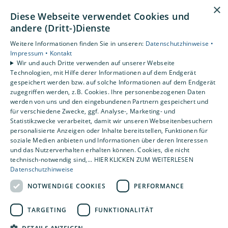
Datenschutz
×
Impressum
Diese Webseite verwendet Cookies und
andere (Dritt-)Dienste
Barrierefreiheitserklärung
Weitere Informationen finden Sie in unseren:
Datenschutzhinweise •
Impressum •
Kontakt
Leistungen
Wir und auch Dritte verwenden auf unserer Webseite
Privatkunden
Technologien, mit Hilfe derer Informationen auf dem Endgerät
Gewerbekunden
gespeichert werden bzw. auf solche Informationen auf dem Endgerät
Karriere
zugegriffen werden, z.B. Cookies. Ihre personenbezogenen Daten
werden von uns und den eingebundenen Partnern gespeichert und
Unternehmen
für verschiedene Zwecke, ggf. Analyse-, Marketing- und
Statistikzwecke verarbeitet, damit wir unseren Webseitenbesuchern
Standorte
personalisierte Anzeigen oder Inhalte bereitstellen, Funktionen für
soziale Medien anbieten und Informationen über deren Interessen
Magdeburg
und das Nutzerverhalten erhalten können. Cookies, die nicht
technisch-notwendig sind,... HIER KLICKEN ZUM WEITERLESEN
Datenschutzhinweise
NOTWENDIGE COOKIES
PERFORMANCE
TARGETING
FUNKTIONALITÄT