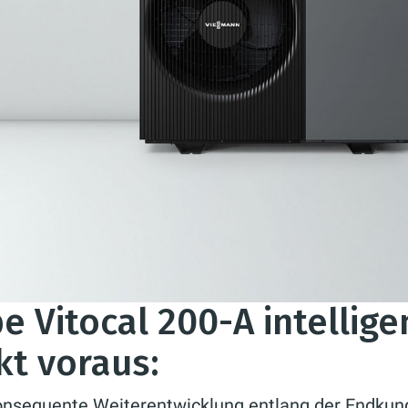
Vitocal 200-A intellige
kt voraus:
nsequente Weiterentwicklung entlang der Endkun