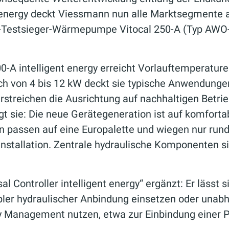
nt energy deckt Viessmann nun alle Marktsegmente 
t-Testsieger-Wärmepumpe Vitocal 250-A (Typ AWO
00-A intelligent energy erreicht Vorlauftemperature
h von 4 bis 12 kW deckt sie typische Anwendungen
rstreichen die Ausrichtung auf nachhaltigen Betri
ugt sie: Die neue Gerätegeneration ist auf komfor
 passen auf eine Europalette und wiegen nur rund 
nstallation. Zentrale hydraulische Komponenten si
al Controller intelligent energy“ ergänzt: Er läs
lexibler hydraulischer Anbindung einsetzen oder u
anagement nutzen, etwa zur Einbindung einer Pho