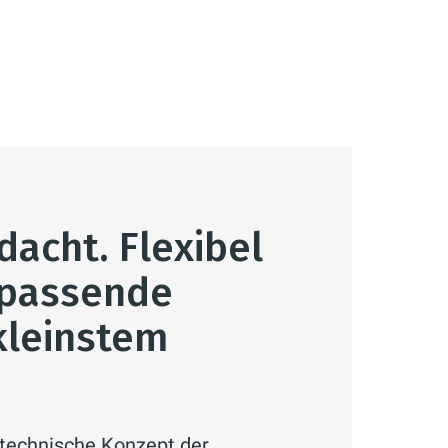
acht. Flexibel
 passende
kleinstem
 technische Konzept der